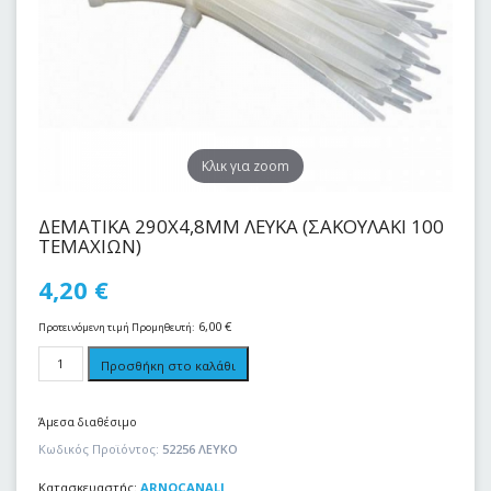
Kλικ για zoom
ΔΕΜΑΤΙΚΑ 290Χ4,8ΜΜ ΛΕΥΚΑ (ΣΑΚΟΥΛΑΚΙ 100
ΤΕΜΑΧΙΩΝ)
4,20
€
6,00
€
Προτεινόμενη τιμή Προμηθευτή:
Προσθήκη στο καλάθι
Άμεσα διαθέσιμο
Κωδικός Προϊόντος:
52256 ΛΕΥΚΟ
Κατασκευαστής:
ARNOCANALI