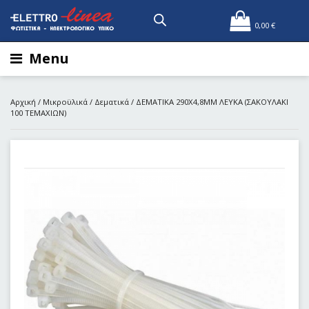
0,00
€
Menu
Αρχική
/
Μικροϋλικά
/
Δεματικά
/ ΔΕΜΑΤΙΚΑ 290Χ4,8ΜΜ ΛΕΥΚΑ (ΣΑΚΟΥΛΑΚΙ
100 ΤΕΜΑΧΙΩΝ)