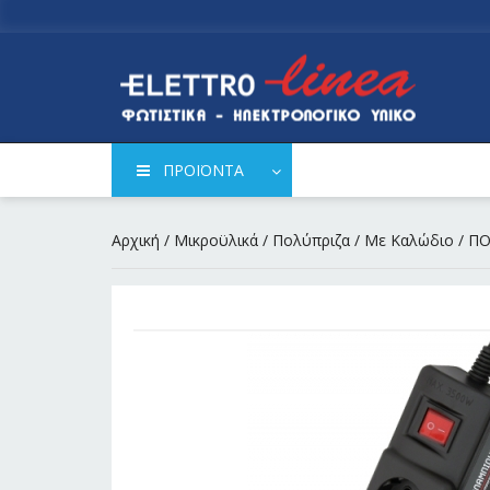
ΠΡΟΪΟΝΤΑ
Αρχική
/
Μικροϋλικά
/
Πολύπριζα
/
Με Καλώδιο
/ Π