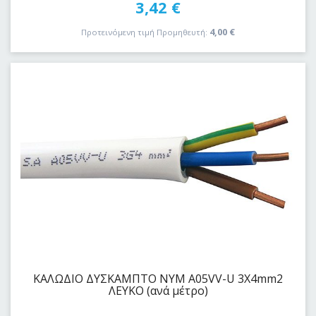
3,42
€
4,00
€
Προτεινόμενη τιμή Προμηθευτή:
ΚΑΛΩΔΙΟ ΔYΣKAΜΠΤΟ ΝΥΜ A05VV-U 3Χ4mm2
ΛΕΥΚΟ (ανά μέτρο)