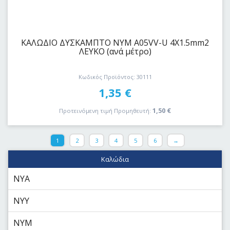
ΚΑΛΩΔΙΟ ΔYΣKAΜΠΤΟ ΝΥΜ A05VV-U 4Χ1.5mm2
ΛΕΥΚΟ (ανά μέτρο)
Κωδικός Προϊόντος: 30111
1,35
€
1,50
€
Προτεινόμενη τιμή Προμηθευτή:
1
2
3
4
5
6
→
Καλώδια
NYA
NYY
NYM