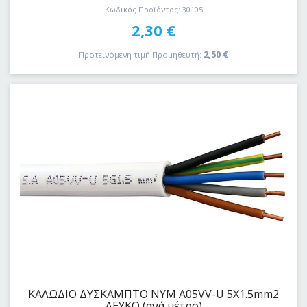
Κωδικός Προϊόντος: 30105
2,30
€
2,50
€
Προτεινόμενη τιμή Προμηθευτή:
ΚΑΛΩΔΙΟ ΔYΣKAΜΠΤΟ ΝΥΜ A05VV-U 5Χ1.5mm2
ΛΕΥΚΟ (ανά μέτρο)