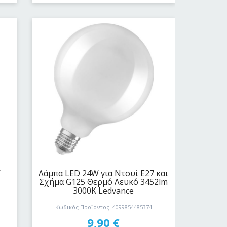
W
Λάμπα LED 24W για Ντουί E27 και
Σχήμα G125 Θερμό Λευκό 3452lm
3000Κ Ledvance
Κωδικός Προϊόντος: 4099854485374
9,90
€