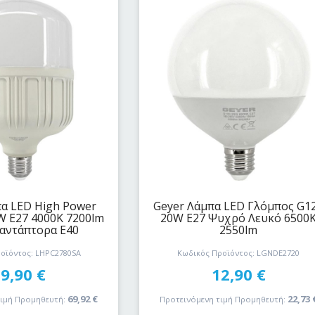
πα LED High Power
Geyer Λάμπα LED Γλόμπος G1
W E27 4000K 7200lm
20W E27 Ψυχρό Λευκό 6500
 αντάπτορα Ε40
2550lm
οϊόντος: LHPC2780SA
Κωδικός Προϊόντος: LGNDE2720
39,90
€
12,90
€
69,92
€
22,73
τιμή Προμηθευτή:
Προτεινόμενη τιμή Προμηθευτή: