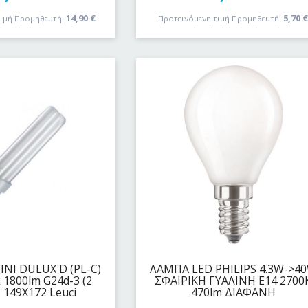
14,90
€
5,70
τιμή Προμηθευτή:
Προτεινόμενη τιμή Προμηθευτή:
NI DULUX D (PL-C)
ΛΑΜΠΑ LED PHILIPS 4.3W->4
 1800lm G24d-3 (2
ΣΦΑΙΡΙΚΗ ΓΥΑΛΙΝΗ E14 2700
 149X172 Leuci
470lm ΔΙΑΦΑΝΗ