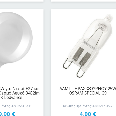
W για Ντουί E27 και
ΛΑΜΠΤΗΡΑΣ ΦΟΥΡΝΟΥ 25
Θερμό Λευκό 3452lm
OSRAM SPECIAL G9
0Κ Ledvance
ϊόντος: 4099854485411
Κωδικός Προϊόντος: 4008321703552
9,90
€
4,00
€