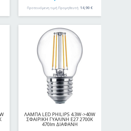
€
14,90
€
Προτεινόμενη τιμή Προμηθευτή:
0W
ΛΑΜΠΑ LED PHILIPS 4.3W->40W
K
ΣΦΑΙΡΙΚΗ ΓΥΑΛΙΝΗ E27 2700K
470lm ΔΙΑΦΑΝΗ