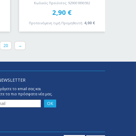
Κωδικός Προϊόντος: 929001890592
2,90
€
€
4,00
€
Προτεινόμενη τιμή Προμηθευτή:
20
→
NEWSLETTER
γάγετε το email σας και
τε τα πιο πρόσφατα νέα μας.