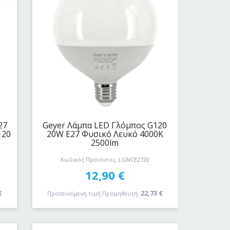
27
Geyer Λάμπα LED Γλόμπος G120
120
20W E27 Φυσικό Λευκό 4000K
2500lm
Κωδικός Προϊόντος: LGNCE2720
12,90
€
€
22,73
€
Προτεινόμενη τιμή Προμηθευτή: