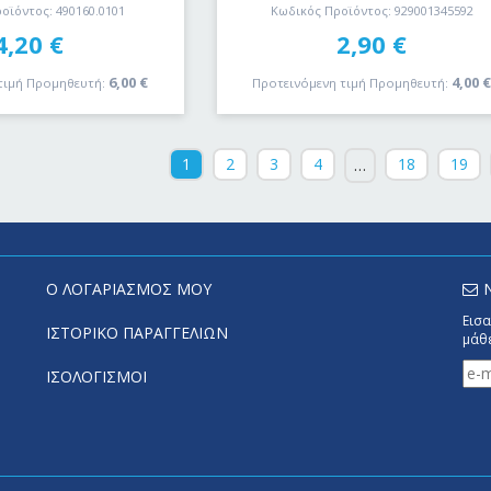
οϊόντος: 490160.0101
Κωδικός Προϊόντος: 929001345592
4,20
€
2,90
€
6,00
€
4,00
τιμή Προμηθευτή:
Προτεινόμενη τιμή Προμηθευτή:
1
2
3
4
18
19
…
Ο ΛΟΓΑΡΙΑΣΜΟΣ ΜΟΥ
Εισα
ΙΣΤΟΡΙΚΟ ΠΑΡΑΓΓΕΛΙΩΝ
μάθε
ΙΣΟΛΟΓΙΣΜΟΙ