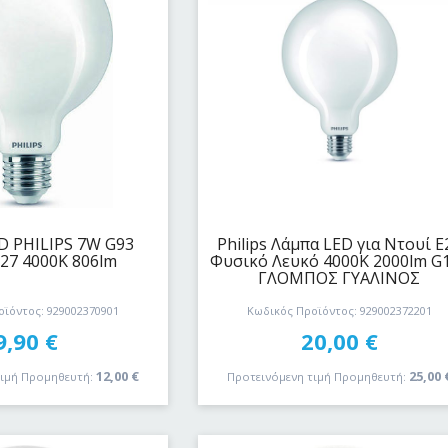
 PHILIPS 7W G93
Philips Λάμπα LED για Ντουί E
27 4000K 806lm
Φυσικό Λευκό 4000K 2000lm G
ΓΛΟΜΠΟΣ ΓΥΑΛΙΝΟΣ
ϊόντος: 929002370901
Κωδικός Προϊόντος: 929002372201
9,90
€
20,00
€
12,00
€
25,00
τιμή Προμηθευτή:
Προτεινόμενη τιμή Προμηθευτή: