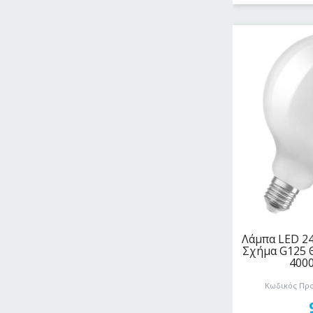
Λάμπα LED 24
Σχήμα G125 
400
Κωδικός Προ