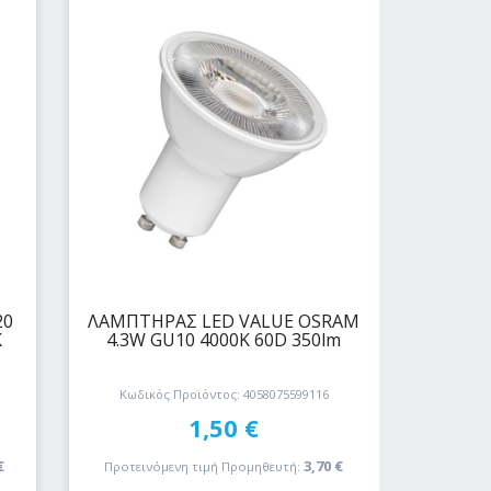
20
ΛΑΜΠΤΗΡΑΣ LED VALUE OSRAM
K
4.3W GU10 4000K 60D 350lm
Κωδικός Προϊόντος: 4058075599116
1,50
€
€
3,70
€
Προτεινόμενη τιμή Προμηθευτή: