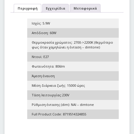
Περιγραφή
Εγχειρίδια
Μεταφορικά
Ισχύς: 5.9W
Απόδοση: 60W
Θερμοκρασία χρώματος: 2700->2200K (θερμότερο
φως όταν χαμηλώνει η ένταση – dimtone)
Ντουϊ: E27
Φωτεινότητα: 806lm
Άμεση έναυση
Μέση διάρκεια ζωής: 15000 ώρες
Τάση λειτουργίας:230V
Ρύθμιση έντασης (dim): ΝΑΙ – dimtone
Full Product Code:
8719514324855