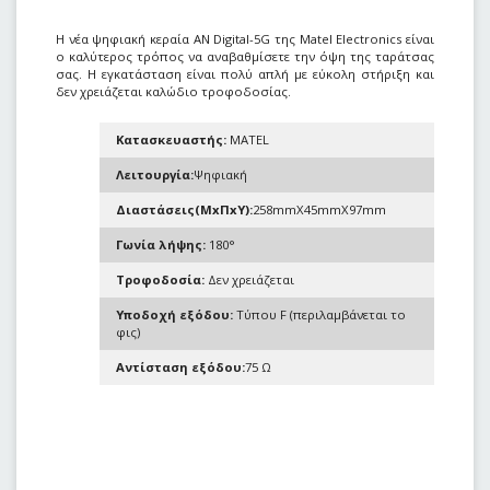
Η νέα ψηφιακή κεραία AN Digital-5G της Matel Electronics είναι
ο καλύτερος τρόπος να αναβαθμίσετε την όψη της ταράτσας
σας. Η εγκατάσταση είναι πολύ απλή με εύκολη στήριξη και
δεν χρειάζεται καλώδιο τροφοδοσίας.
Κατασκευαστής:
MATEL
Λειτουργία:
Ψηφιακή
Διαστάσεις(ΜxΠxΥ):
258mmX45mmX97mm
Γωνία λήψης:
180°
Τροφοδοσία:
Δεν χρειάζεται
Υποδοχή εξόδου:
Τύπου F (περιλαμβάνεται το
φις)
Αντίσταση εξόδου:
75 Ω