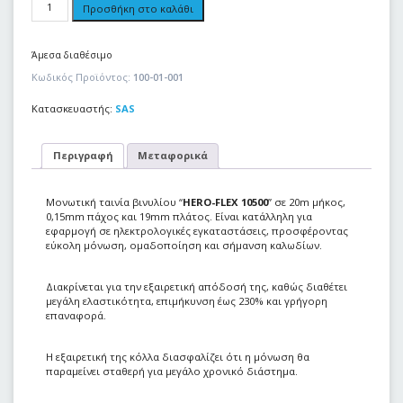
Προσθήκη στο καλάθι
Άμεσα διαθέσιμο
Κωδικός Προϊόντος:
100-01-001
Κατασκευαστής:
SAS
Περιγραφή
Μεταφορικά
Μονωτική ταινία βινυλίου “
HERO-FLEX 10500
” σε 20m μήκος,
0,15mm πάχος και 19mm πλάτος. Είναι κατάλληλη για
εφαρμογή σε ηλεκτρολογικές εγκαταστάσεις, προσφέροντας
εύκολη μόνωση, ομαδοποίηση και σήμανση καλωδίων.
Διακρίνεται για την εξαιρετική απόδοσή της, καθώς διαθέτει
μεγάλη ελαστικότητα, επιμήκυνση έως 230% και γρήγορη
επαναφορά.
Η εξαιρετική της κόλλα διασφαλίζει ότι η μόνωση θα
παραμείνει σταθερή για μεγάλο χρονικό διάστημα.