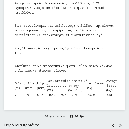
Αντέχει σε ακραίες θερμοκρασίες από -10°C έως +90°C,
εξασφαλίζοντας σταθερή απόδοση σε ψυχρό και θερμό
περιβάλλον.
Είναι αυτοσβενόμενη, εμποδίζοντας την διάδοση της φλόγας
στην επιφάνειά της, προσφέροντας ασφάλεια στην
εγκατάσταση και στον επαγγελματία κατά τη εφαρμογή.
Στις 11 ταινίες ίδιου χρώματος έχετε δώρο 1 ακόμη ίδια
ταινία.
Διατίθεται σε 6 διαφορετικά χρώματα: μαύρο, λευκό, κόκκινο,
μπλε, καφέ και κίτρινο/πράσινο.
θερμοκρασία
Διηλεκτρική
Αντοχή
Δυνα
Μήκος
Πλάτος
Πάχος
Επιμήκυνση
λειτουργίας
αντοχή
θραύσης
κόλλ
(m)
(mm)
(mm)
(%)
(°C)
(Volt/mil)
(kg/cm)
(kg/c
20
19
0.15
-10°C – +90°C
1100V
230%
8.61
0.88
Μοιραστείτε το:
Παρόμοια προϊόντα