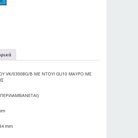
θι
ρικά
Υ VK/03008G/B ΜΕ ΝΤΟΥΙ GU10 ΜΑΥΡΟ ME
ΗΣ
 ΠΕΡΙΛΑΜΒΑΝΕΤΑΙ)
mm
84 mm