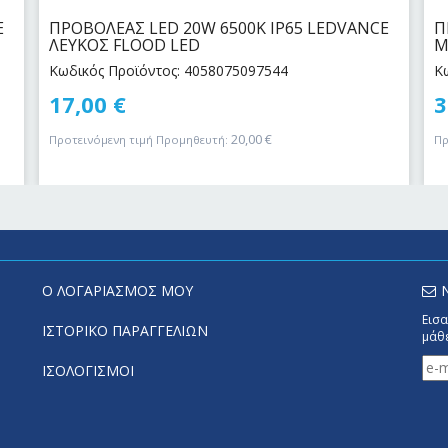
E
ΠΡΟΒΟΛΕΑΣ LED 20W 6500Κ IP65 LEDVANCE
Π
ΛΕΥΚΟΣ FLOOD LED
Μ
Κωδικός Προϊόντος: 4058075097544
Κ
17,00
€
3
20,00
€
Προτεινόμενη τιμή Προμηθευτή:
Πρ
Ο ΛΟΓΑΡΙΑΣΜΟΣ ΜΟΥ
Εισα
ΙΣΤΟΡΙΚΟ ΠΑΡΑΓΓΕΛΙΩΝ
μάθε
ΙΣΟΛΟΓΙΣΜΟΙ