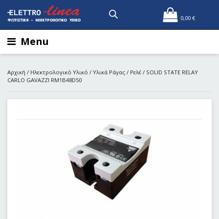
0,00
€
Menu
Αρχική
/
Ηλεκτρολογικό Υλικό
/
Υλικά Ράγας
/
Ρελέ
/ SOLID STATE RELAY
CARLO GAVAZZI RM1B48D50