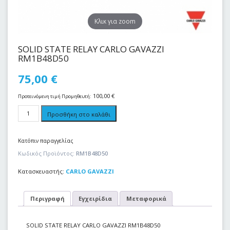
Kλικ για zoom
SOLID STATE RELAY CARLO GAVAZZI
RM1B48D50
75,00
€
100,00
€
Προτεινόμενη τιμή Προμηθευτή:
Προσθήκη στο καλάθι
Κατόπιν παραγγελίας
Κωδικός Προϊόντος:
RM1B48D50
Κατασκευαστής:
CARLO GAVAZZI
Περιγραφή
Εγχειρίδια
Μεταφορικά
SOLID STATE RELAY CARLO GAVAZZI RM1B48D50