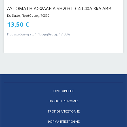
ΑΥΤΟΜΑΤΗ ΑΣΦΑΛΕΙΑ SH203T-C40 40Α 3kA ABB
Κωδικός Προϊόντος: 70370
13,50
€
17,00
€
Προτεινόμενη τιμή Προμηθευτή:
ΟΡΟΙ ΧΡΗΣΗΣ
ΤΡΟΠΟΙ ΠΛΗΡΩΜΗΣ
ΤΡΟΠΟΙ ΑΠΟΣΤΟΛΗΣ
ΦΟΡΜΑ ΕΠΙΣΤΡΟΦΗΣ