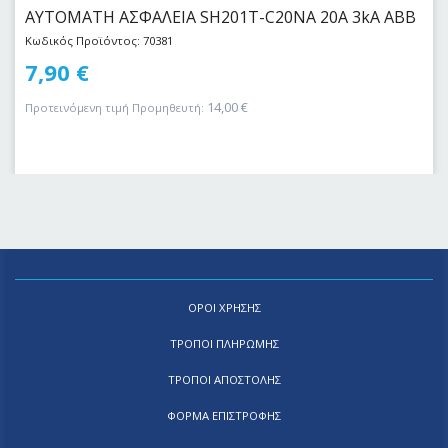
ΑΥΤΟΜΑΤΗ ΑΣΦΑΛΕΙΑ SH201T-C20NA 20Α 3kA ABB
Κωδικός Προϊόντος: 70381
7,90
€
14,00
€
Προτεινόμενη τιμή Προμηθευτή:
ΟΡΟΙ ΧΡΗΣΗΣ
ΤΡΟΠΟΙ ΠΛΗΡΩΜΗΣ
ΤΡΟΠΟΙ ΑΠΟΣΤΟΛΗΣ
ΦΟΡΜΑ ΕΠΙΣΤΡΟΦΗΣ