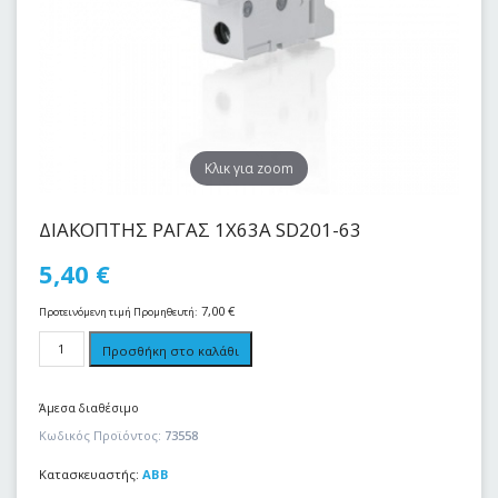
Kλικ για zoom
ΔΙΑΚΟΠΤΗΣ ΡΑΓΑΣ 1Χ63Α SD201-63
5,40
€
7,00
€
Προτεινόμενη τιμή Προμηθευτή:
Προσθήκη στο καλάθι
Άμεσα διαθέσιμο
Κωδικός Προϊόντος:
73558
Κατασκευαστής:
ABB