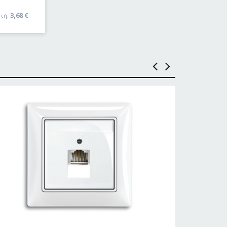
3,68
€
τή: