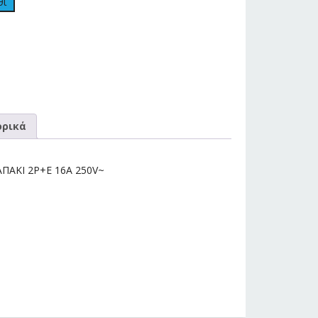
θι
ρικά
ΑΠΑΚΙ 2P+E 16A 250V~