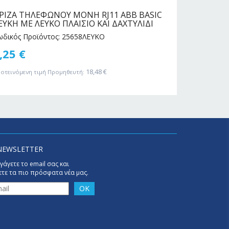
ΡΙΖΑ ΤΗΛΕΦΩΝΟΥ ΜΟΝΗ RJ11 ABB BASIC
ΜΠΟΥΤΟΝ
ΕΥΚΗ ΜΕ ΛΕΥΚΟ ΠΛΑΙΣΙΟ ΚΑΙ ΔΑΧΤΥΛΙΔΙ
ΛΕΥΚΟ ΠΛ
ωδικός Προϊόντος: 25658ΛΕΥΚΟ
Κωδικός Πρ
,25
€
16,60
€
18,48
€
οτεινόμενη τιμή Προμηθευτή:
Προτεινόμενη
NEWSLETTER
γάγετε το email σας και
τε τα πιο πρόσφατα νέα μας.