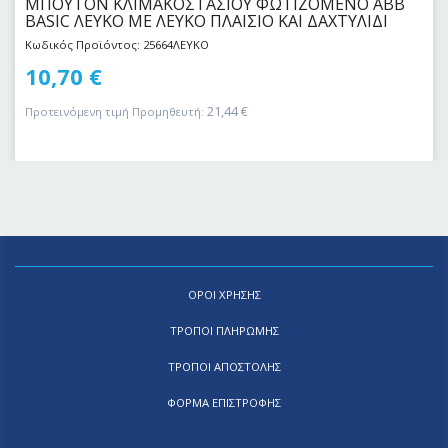
ΜΠΟΥΤΟΝ ΚΛΙΜΑΚΟΣΤΑΣΙΟΥ ΦΩΤΙΖΟΜΕΝΟ ABB
BASIC ΛΕΥΚΟ ΜΕ ΛΕΥΚΟ ΠΛΑΙΣΙΟ ΚΑΙ ΔΑΧΤΥΛΙΔΙ
Κωδικός Προϊόντος: 25664ΛΕΥΚΟ
10,70
€
21,44
€
Προτεινόμενη τιμή Προμηθευτή:
ΟΡΟΙ ΧΡΗΣΗΣ
ΤΡΟΠΟΙ ΠΛΗΡΩΜΗΣ
ΤΡΟΠΟΙ ΑΠΟΣΤΟΛΗΣ
ΦΟΡΜΑ ΕΠΙΣΤΡΟΦΗΣ