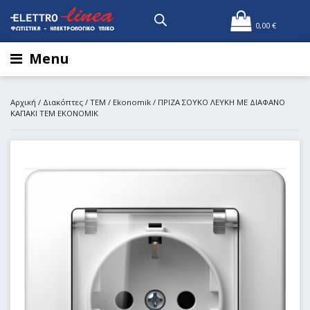
0,00
€
Menu
Αρχική
/
Διακόπτες
/
TEM
/
Ekonomik
/ ΠΡΙΖΑ ΣΟΥΚΟ ΛΕΥKH ME ΔΙΑΦΑΝΟ
ΚΑΠΑΚΙ ΤΕΜ ΕΚΟΝΟΜΙΚ