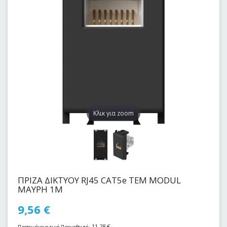
Kλικ για zoom
ΠΡΙΖΑ ΔΙΚΤΥΟΥ RJ45 CAT5e ΤΕΜ MODUL
ΜΑΥΡΗ 1Μ
9,56
€
11,28
€
Προτεινόμενη τιμή Προμηθευτή: