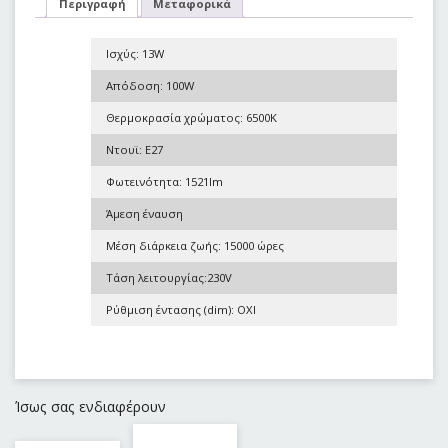
Περιγραφή
Μεταφορικά
Ισχύς: 13W
Απόδοση: 100W
Θερμοκρασία χρώματος: 6500K
Ντουϊ: E27
Φωτεινότητα: 1521lm
Άμεση έναυση
Μέση διάρκεια ζωής: 15000 ώρες
Τάση λειτουργίας:230V
Ρύθμιση έντασης (dim): OXI
Ίσως σας ενδιαφέρουν