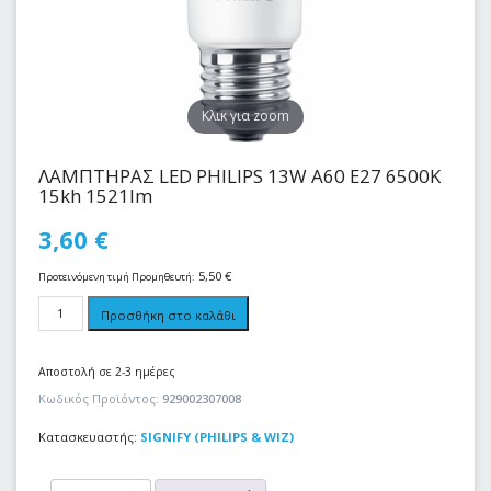
Kλικ για zoom
ΛΑΜΠΤΗΡΑΣ LED PHILIPS 13W A60 E27 6500K
15kh 1521lm
3,60
€
5,50
€
Προτεινόμενη τιμή Προμηθευτή:
Προσθήκη στο καλάθι
Αποστολή σε 2-3 ημέρες
Κωδικός Προϊόντος:
929002307008
Κατασκευαστής:
SIGNIFY (PHILIPS & WIZ)