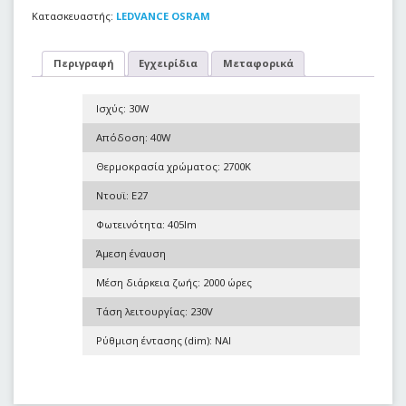
Κατασκευαστής:
LEDVANCE OSRAM
Περιγραφή
Εγχειρίδια
Μεταφορικά
Ισχύς: 30W
Απόδοση: 40W
Θερμοκρασία χρώματος: 2700K
Ντουϊ: E27
Φωτεινότητα: 405lm
Άμεση έναυση
Μέση διάρκεια ζωής: 2000 ώρες
Τάση λειτουργίας: 230V
Ρύθμιση έντασης (dim): ΝΑΙ