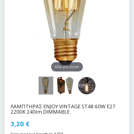
Kλικ για zoom
ΛΑΜΠΤΗΡΑΣ ENJOY VINTAGE SΤ48 60W E27
2200Κ 240lm DIMMABLE
3,20
€
4,50
€
Προτεινόμενη τιμή Προμηθευτή: