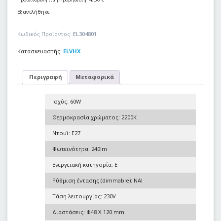
Εξαντλήθηκε
Κωδικός Προϊόντος:
EL304801
Κατασκευαστής:
ELVHX
Περιγραφή
Μεταφορικά
Ισχύς: 60W
Θερμοκρασία χρώματος: 2200K
Ντουϊ: E27
Φωτεινότητα: 240lm
Ενεργειακή κατηγορία: E
Ρύθμιση έντασης (dimmable): ΝΑΙ
Τάση λειτουργίας: 230V
Διαστάσεις: Φ48 Χ 120 mm