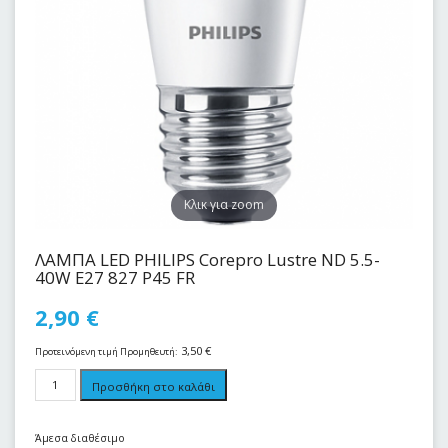
Kλικ για zoom
ΛΑΜΠΑ LED PHILIPS Corepro Lustre ND 5.5-
40W E27 827 P45 FR
2,90
€
3,50
€
Προτεινόμενη τιμή Προμηθευτή:
Προσθήκη στο καλάθι
Άμεσα διαθέσιμο