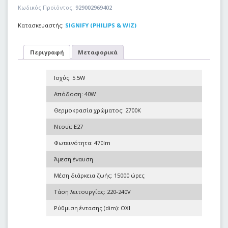
Κωδικός Προϊόντος:
929002969402
Κατασκευαστής:
SIGNIFY (PHILIPS & WIZ)
Περιγραφή
Μεταφορικά
Ισχύς: 5.5W
Απόδοση: 40W
Θερμοκρασία χρώματος: 2700K
Ντουϊ: E27
Φωτεινότητα: 470lm
Άμεση έναυση
Μέση διάρκεια ζωής: 15000 ώρες
Τάση λειτουργίας: 220-240V
Ρύθμιση έντασης (dim): OXI