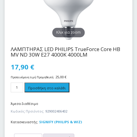
Kλικ για zoom
ΛΑΜΠΤΗΡΑΣ LED PHILIPS TrueForce Core HB
MV ND 30W E27 4000K 4000LM
17,90
€
25,00
€
Προτεινόμενη τιμή Προμηθευτή:
Προσθήκη στο καλάθι
Άμεσα διαθέσιμο
Κωδικός Προϊόντος:
929002406402
Κατασκευαστής:
SIGNIFY (PHILIPS & WIZ)