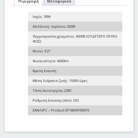
Περιγραφή
Μεταφορικά
Ισχύς: 30W
Απόδοση: περίπου 250W
Θερμοκρασία χρώματος: 4000K (ΟΥΔΕΤΕΡΟ ΛΕΥΚΟ
ΦΩΣ)
Ντουϊ: E27
Φωτεινότητα: 4000lm
Άμεση έναυση
Μέση διάρκεια ζωής: 15000 ώρες
Τάση λειτουργίας:230V
Ρύθμιση έντασης (dim): OXI
EAN/UPC – Product:
8718699780975