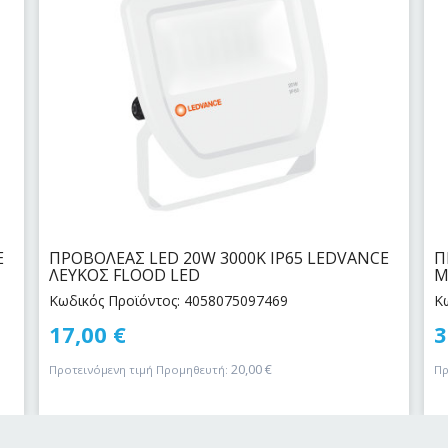
E
ΠΡΟΒΟΛΕΑΣ LED 20W 3000Κ IP65 LEDVANCE
Π
ΛΕΥΚΟΣ FLOOD LED
Μ
Κωδικός Προϊόντος: 4058075097469
Κ
17,00
€
3
20,00
€
Προτεινόμενη τιμή Προμηθευτή:
Πρ