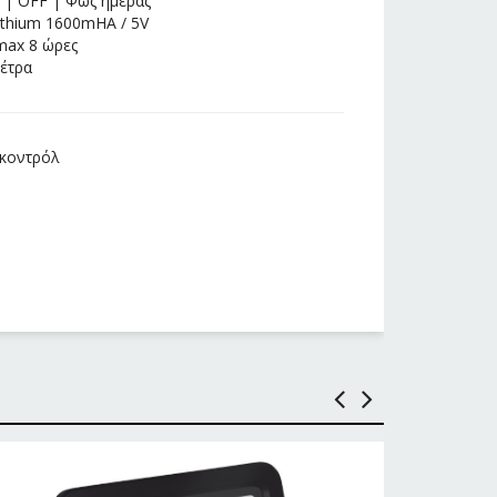
ό | OFF | Φως ημέρας
ithium 1600mHA / 5V
max 8 ώρες
μέτρα
εκοντρόλ