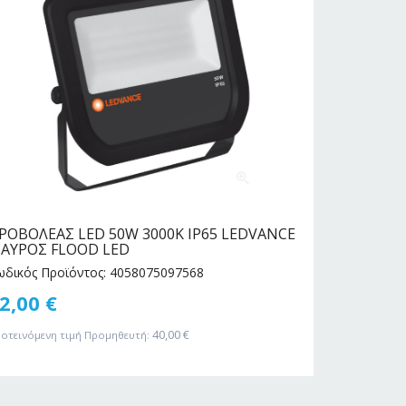
ΡΟΒΟΛΕΑΣ LED 50W 3000Κ IP65 LEDVANCE
ΠΡΟΒΟΛΕΑ
ΑΥΡΟΣ FLOOD LED
ΜΑΥΡΟΣ 
ωδικός Προϊόντος: 4058075097568
Κωδικός Πρ
2,00
€
32,00
€
40,00
€
οτεινόμενη τιμή Προμηθευτή:
Προτεινόμενη