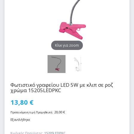
Kλικ για zoom
Φωτιστικό γραφείου LED 5W με κλιπ σε ροζ
χρώμα 15205LEDPKC
13,80
€
20,00
€
Προτεινόμενη τιμή Προμηθευτή:
Εξαντλήθηκε
Κωδικός Προϊόντος:
15205LEDPKC