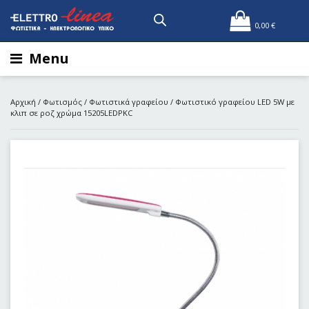
0,00
€
Menu
Αρχική
/
Φωτισμός
/
Φωτιστικά γραφείου
/ Φωτιστικό γραφείου LED 5W με
κλιπ σε ροζ χρώμα 15205LEDPKC