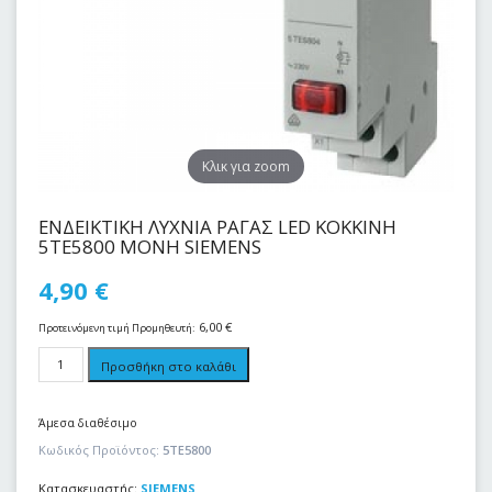
Kλικ για zoom
ΕΝΔΕΙΚΤΙΚΗ ΛΥΧΝΙΑ ΡΑΓΑΣ LED KOKKINH
5TE5800 MONH SIEMENS
4,90
€
6,00
€
Προτεινόμενη τιμή Προμηθευτή:
Προσθήκη στο καλάθι
Άμεσα διαθέσιμο
Κωδικός Προϊόντος:
5TE5800
Κατασκευαστής:
SIEMENS