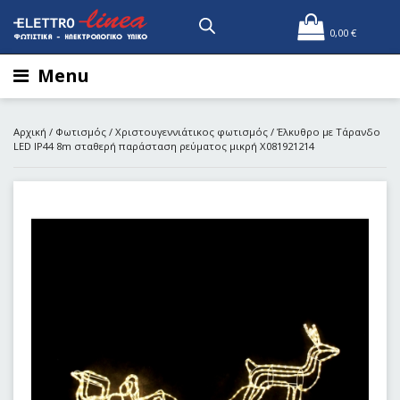
0,00
€
Menu
Αρχική
/
Φωτισμός
/
Χριστουγεννιάτικος φωτισμός
/ Έλκυθρο με Τάρανδο
LED IP44 8m σταθερή παράσταση ρεύματος μικρή X081921214