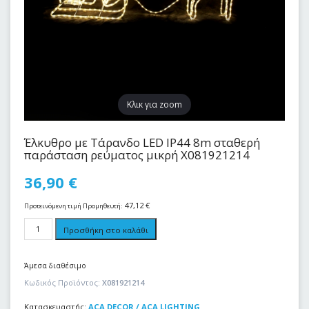
Kλικ για zoom
Έλκυθρο με Τάρανδο LED IP44 8m σταθερή
παράσταση ρεύματος μικρή X081921214
36,90
€
47,12
€
Προτεινόμενη τιμή Προμηθευτή:
Προσθήκη στο καλάθι
Άμεσα διαθέσιμο
Κωδικός Προϊόντος:
X081921214
Κατασκευαστής:
ACA DECOR / ACA LIGHTING