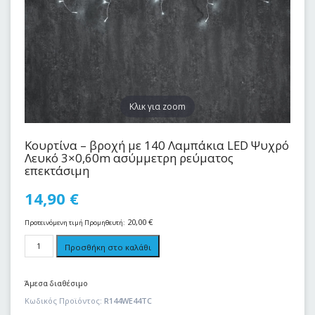
Kλικ για zoom
Κουρτίνα – βροχή με 140 Λαμπάκια LED Ψυχρό
Λευκό 3×0,60m ασύμμετρη ρεύματος
επεκτάσιμη
14,90
€
20,00
€
Προτεινόμενη τιμή Προμηθευτή:
Προσθήκη στο καλάθι
Άμεσα διαθέσιμο
Κωδικός Προϊόντος:
R144WE44TC