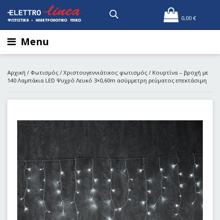
0,00
€
Menu
Αρχική
/
Φωτισμός
/
Χριστουγεννιάτικος φωτισμός
/ Κουρτίνα – βροχή με
140 Λαμπάκια LED Ψυχρό Λευκό 3×0,60m ασύμμετρη ρεύματος επεκτάσιμη