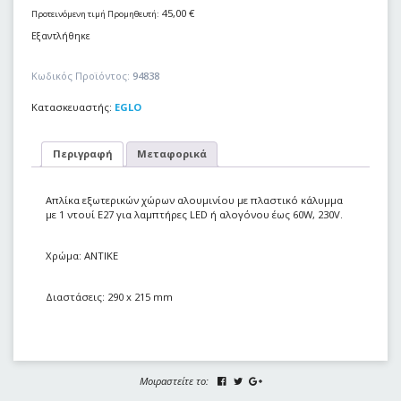
45,00
€
Προτεινόμενη τιμή Προμηθευτή:
Εξαντλήθηκε
Κωδικός Προϊόντος:
94838
Κατασκευαστής:
EGLO
Περιγραφή
Μεταφορικά
Απλίκα εξωτερικών χώρων αλουμινίου με πλαστικό κάλυμμα
με 1 ντουί E27 για λαμπτήρες LED ή αλογόνου έως 60W, 230V.
Χρώμα: ΑΝΤΙΚΕ
Διαστάσεις: 290 x 215 mm
Μοιραστείτε το: