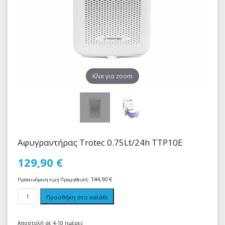
Kλικ για zoom
Αφυγραντήρας Trotec 0.75Lt/24h TTP10E
129,90
€
144,90
€
Προτεινόμενη τιμή Προμηθευτή:
Προσθήκη στο καλάθι
Αποστολή σε 4-10 ημέρες