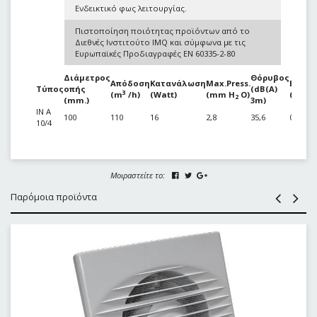
Ενδεικτικό φως λειτουργίας.
Πιστοποίηση ποιότητας προϊόντων από το
Διεθνές Ινστιτούτο IMQ και σύμφωνα με τις
Ευρωπαϊκές Προδιαγραφές EN 60335-2-80
Διάμετρος
Θόρυβος
Απόδοση
Κατανάλωση
Max.Press.
Βάρος
Τύπος
οπής
(dB(A)
3
(m
/h)
(Watt)
(mm H
O)
(Kg)
2
(mm.)
3m)
IN Α
100
110
16
2,8
35,6
0,6
10/4
Μοιραστείτε το:
Παρόμοια προϊόντα