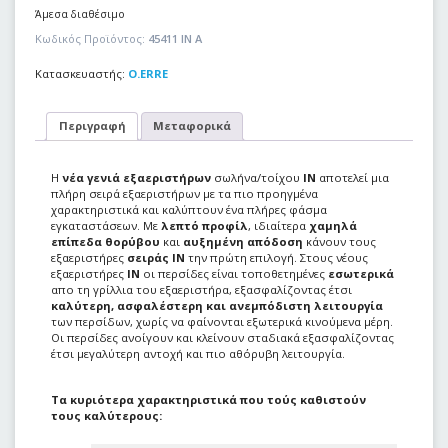
Άμεσα διαθέσιμο
Κωδικός Προϊόντος:
45411 IN A
Κατασκευαστής:
O.ERRE
Περιγραφή
Μεταφορικά
Η
νέα γενιά εξαεριστήρων
σωλήνα/τοίχου
IN
αποτελεί μια
πλήρη σειρά εξαεριστήρων με τα πιο προηγμένα
χαρακτηριστικά και καλύπτουν ένα πλήρες φάσμα
εγκαταστάσεων. Με
λεπτό προφίλ
, ιδιαίτερα
χαμηλά
επίπεδα θορύβου
και
αυξημένη απόδοση
κάνουν τους
εξαεριστήρες
σειράς IN
την πρώτη επιλογή. Στους νέους
εξαεριστήρες
IN
οι περσίδες είναι τοποθετημένες
εσωτερικά
απο τη γρίλλια του εξαεριστήρα, εξασφαλίζοντας έτσι
καλύτερη, ασφαλέστερη και ανεμπόδιστη λειτουργία
των περσίδων, χωρίς να φαίνονται εξωτερικά κινούμενα μέρη.
Οι περσίδες ανοίγουν και κλείνουν σταδιακά εξασφαλίζοντας
έτσι μεγαλύτερη αντοχή και πιο αθόρυβη λειτουργία.
Τα κυριότερα χαρακτηριστικά που τούς καθιστούν
τους καλύτερους: