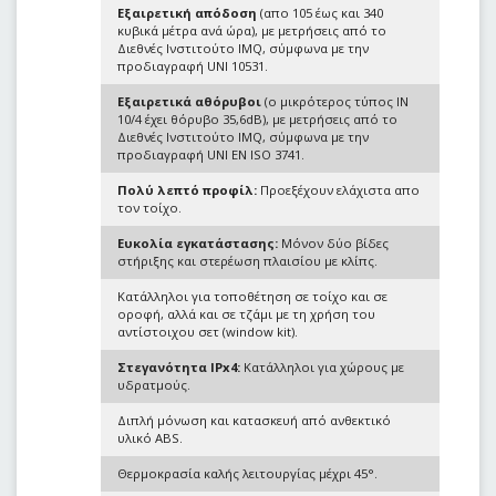
Εξαιρετική απόδοση
(απο 105 έως και 340
κυβικά μέτρα ανά ώρα), με μετρήσεις από το
Διεθνές Ινστιτούτο IMQ, σύμφωνα με την
προδιαγραφή UNI 10531.
Εξαιρετικά αθόρυβοι
(ο μικρότερος τύπος IN
10/4 έχει θόρυβο 35,6dB), με μετρήσεις από το
Διεθνές Ινστιτούτο IMQ, σύμφωνα με την
προδιαγραφή UNI EN ISO 3741.
Πολύ λεπτό προφίλ:
Προεξέχουν ελάχιστα απο
τον τοίχο.
Ευκολία εγκατάστασης:
Μόνον δύο βίδες
στήριξης και στερέωση πλαισίου με κλίπς.
Κατάλληλοι για τοποθέτηση σε τοίχο και σε
οροφή, αλλά και σε τζάμι με τη χρήση του
αντίστοιχου σετ (window kit).
Στεγανότητα IPx4:
Κατάλληλοι για χώρους με
υδρατμούς.
Διπλή μόνωση και κατασκευή από ανθεκτικό
υλικό ABS.
Θερμοκρασία καλής λειτουργίας μέχρι 45°.