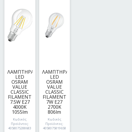
ΛΑΜΠΤΗΡΑΣ
ΛΑΜΠΤΗΡΑΣ
LED
LED
OSRAM
OSRAM
VALUE
VALUE
CLASSIC
CLASSIC
FILAMENT
FILAMENT
7.5W E27
7W E27
4000Κ
2700Κ
1055lm
806lm
Κωδικός
Κωδικός
Προϊόντος:
Προϊόντος:
4058075288683
4058075819658