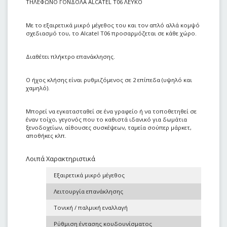
ΤΗΛΕΦΩΝΟ ΓΟΝΔΟΛΑ ALCATEL T06 ΛΕΥΚΟ
Με το εξαιρετικά μικρό μέγεθος του και τον απλό αλλά κομψό
σχεδιασμό του, το Alcatel T06 προσαρμόζεται σε κάθε χώρο.
Διαθέτει πλήκτρο επανάκλησης.
Ο ήχος κλήσης είναι ρυθμιζόμενος σε 2 επίπεδα (υψηλό και
χαμηλό).
Μπορεί να εγκατασταθεί σε ένα γραφείο ή να τοποθετηθεί σε
έναν τοίχο, γεγονός που το καθιστά ιδανικό για δωμάτια
ξενοδοχείων, αίθουσες συσκέψεων, ταμεία σούπερ μάρκετ,
αποθήκες κλπ.
Λοιπά Χαρακτηριστικά
Εξαιρετικά μικρό μέγεθος
Λειτουργία επανάκλησης
Τονική / παλμική εναλλαγή
Ρύθμιση έντασης κουδουνίσματος