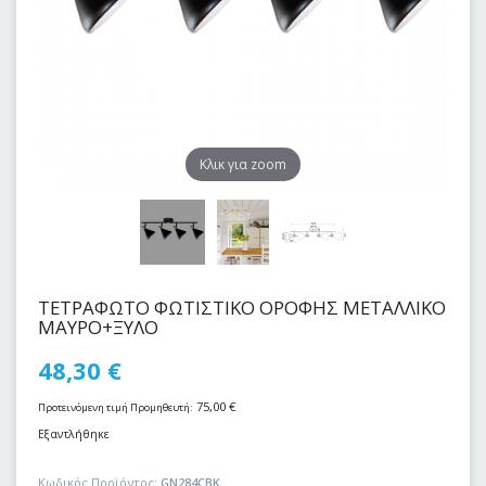
Kλικ για zoom
TEΤΡAΦΩΤΟ ΦΩΤΙΣΤΙΚΟ ΟΡΟΦΗΣ ΜΕΤΑΛΛΙΚΟ
ΜΑΥΡΟ+ΞΥΛΟ
48,30
€
75,00
€
Προτεινόμενη τιμή Προμηθευτή:
Εξαντλήθηκε
Κωδικός Προϊόντος:
GN284CΒΚ