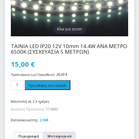
Kλικ για zoom
ΤΑΙΝΙΑ LED IP20 12V 10mm 14.4W ANA METΡΟ
6500Κ (ΣΥΣΚΕΥΑΣΙΑ 5 ΜΕΤΡΩΝ)
15,00
€
20,00
€
Προτεινόμενη τιμή Προμηθευτή:
Προσθήκη στο καλάθι
Αποστολή σε 2-3 ημέρες
Κωδικός Προϊόντος:
17.6002
Κατασκευαστής:
COM
Περιγραφή
Μεταφορικά