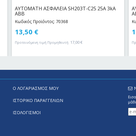
ΑΥΤΟΜΑΤΗ ΑΣΦΑΛΕΙΑ SH203T-C25 25Α 3kA
Α
ABB
A
Κωδικός Προϊόντος: 70368
Κ
13,50
€
1
17,00
€
Προτεινόμενη τιμή Προμηθευτή:
Πρ
Ο ΛΟΓΑΡΙΑΣΜΟΣ ΜΟΥ
Εισα
ΙΣΤΟΡΙΚΟ ΠΑΡΑΓΓΕΛΙΩΝ
μάθε
ΙΣΟΛΟΓΙΣΜΟΙ