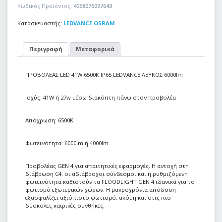
Κωδικός Προϊόντος:
4058075097643
Κατασκευαστής:
LEDVANCE OSRAM
Περιγραφή
Μεταφορικά
ΠΡΟΒΟΛΕΑΣ LED 41W 6500Κ IP65 LEDVANCE ΛΕΥΚΟΣ 6000lm
Ισχύς: 41W ή 27w μέσω διακόπτη πάνω στον προβολέα
Απόχρωση: 6500Κ
Φωτεινότητα: 6000lm ή 4000lm
Προβολέας GEN 4 για απαιτητικές εφαρμογές. Η αντοχή στη
διάβρωση C4, οι αδιάβροχοι σύνδεσμοι και η ρυθμιζόμενη
φωτεινότητα καθιστούν τα FLOODLIGHT GEN 4 ιδανικά για το
φωτισμό εξωτερικών χώρων. Η μακροχρόνια απόδοση
εξασφαλίζει αξιόπιστο φωτισμό, ακόμη και στις πιο
δύσκολες καιρικές συνθήκες.