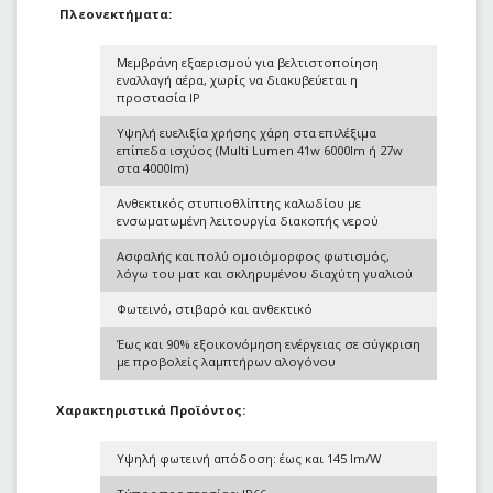
Πλεονεκτήματα:
Μεμβράνη εξαερισμού για βελτιστοποίηση
εναλλαγή αέρα, χωρίς να διακυβεύεται η
προστασία IP
Υψηλή ευελιξία χρήσης χάρη στα επιλέξιμα
επίπεδα ισχύος (Multi Lumen 41w 6000lm ή 27w
στα 4000lm)
Ανθεκτικός στυπιοθλίπτης καλωδίου με
ενσωματωμένη λειτουργία διακοπής νερού
Ασφαλής και πολύ ομοιόμορφος φωτισμός,
λόγω του ματ και σκληρυμένου διαχύτη γυαλιού
Φωτεινό, στιβαρό και ανθεκτικό
Έως και 90% εξοικονόμηση ενέργειας σε σύγκριση
με προβολείς λαμπτήρων αλογόνου
Χαρακτηριστικά Προϊόντος:
Υψηλή φωτεινή απόδοση: έως και 145 lm/W