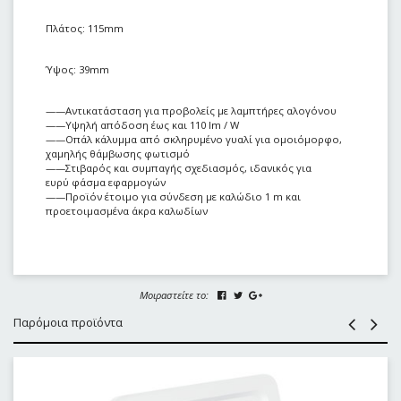
Πλάτος: 115mm
Ύψος: 39mm
——Αντικατάσταση για προβολείς με λαμπτήρες αλογόνου
——Υψηλή απόδοση έως και 110 lm / W
——Οπάλ κάλυμμα από σκληρυμένο γυαλί για ομοιόμορφο,
χαμηλής θάμβωσης φωτισμό
——Στιβαρός και συμπαγής σχεδιασμός, ιδανικός για
ευρύ φάσμα εφαρμογών
——Προϊόν έτοιμο για σύνδεση με καλώδιο 1 m και
προετοιμασμένα άκρα καλωδίων
Μοιραστείτε το:
Παρόμοια προϊόντα