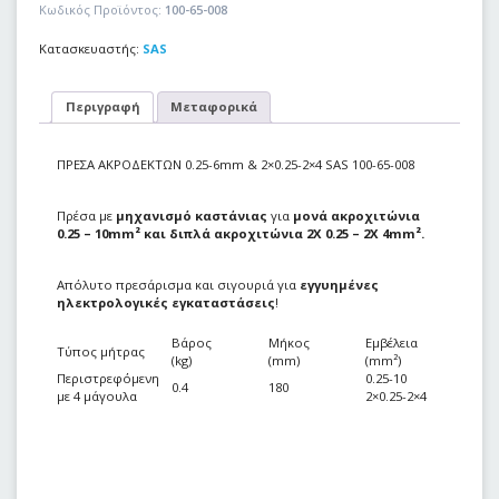
Κωδικός Προϊόντος:
100-65-008
Κατασκευαστής:
SAS
Περιγραφή
Μεταφορικά
ΠΡΕΣΑ ΑΚΡΟΔΕΚΤΩΝ 0.25-6mm & 2×0.25-2×4 SAS 100-65-008
Πρέσα με
μηχανισμό καστάνιας
για
μονά ακροχιτώνια
0.25 – 10mm² και διπλά ακροχιτώνια 2X 0.25 – 2X 4mm².
Απόλυτο πρεσάρισμα και σιγουριά για
εγγυημένες
ηλεκτρολογικές εγκαταστάσεις
!
Βάρος
Μήκος
Εμβέλεια
Τύπος μήτρας
(kg)
(mm)
(mm²)
Περιστρεφόμενη
0.25-10
0.4
180
με 4 μάγουλα
2×0.25-2×4