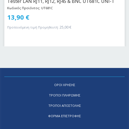
Tester LAN RJ11, RJ12, RJ45 & BNC UT681C UNI-T
Κωδικός Προϊόντος: UT681C
13,90
€
25,00
€
Προτεινόμενη τιμή Προμηθευτή:
ΟΡΟΙ ΧΡΗΣΗΣ
ΤΡΟΠΟΙ ΠΛΗΡΩΜΗΣ
ΤΡΟΠΟΙ ΑΠΟΣΤΟΛΗΣ
ΦΟΡΜΑ ΕΠΙΣΤΡΟΦΗΣ