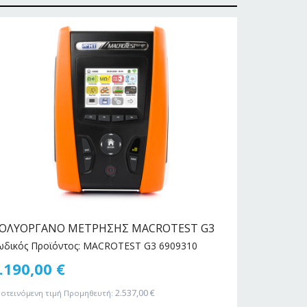
ΟΛΥΟΡΓΑΝΟ ΜΕΤΡΗΣΗΣ MACROTEST G3
ΦΑΚΟΣ ΧΕ
85-003
ωδικός Προϊόντος: MACROTEST G3 6909310
Κωδικός Πρ
.190,00
€
59,90
€
2.537,00
€
οτεινόμενη τιμή Προμηθευτή: