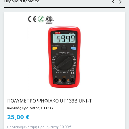
Παρόμοια προϊόντα
ΠΟΛΥΜΕΤΡΟ ΨΗΦΙΑΚΟ UT133Β UNI-T
Κωδικός Προϊόντος: UT133B
25,00
€
30,00
€
Προτεινόμενη τιμή Προμηθευτή: