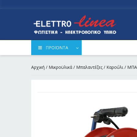
ΠΡΟΪΟΝΤΑ
Αρχική
/
Μικροϋλικά
/
Μπαλαντέζες
/
Καρούλι
/ ΜΠΑ