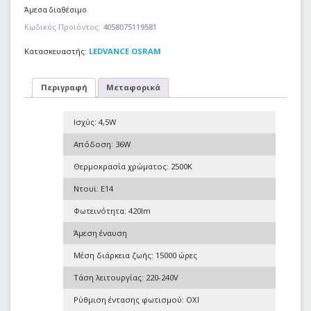
Άμεσα διαθέσιμο
Κωδικός Προϊόντος:
4058075119581
Κατασκευαστής:
LEDVANCE OSRAM
Περιγραφή
Μεταφορικά
Ισχύς: 4,5W
Απόδοση: 36W
Θερμοκρασία χρώματος: 2500K
Ντουϊ: E14
Φωτεινότητα: 420lm
Άμεση έναυση
Μέση διάρκεια ζωής: 15000 ώρες
Τάση λειτουργίας: 220-240V
Ρύθμιση έντασης φωτισμού: ΟΧΙ