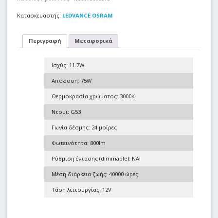
Κατασκευαστής:
LEDVANCE OSRAM
Περιγραφή
Μεταφορικά
Ισχύς: 11.7W
Απόδοση: 75W
Θερμοκρασία χρώματος: 3000K
Ντουϊ: G53
Γωνία δέσμης: 24 μοίρες
Φωτεινότητα: 800lm
Ρύθμιση έντασης (dimmable): NAI
Μέση διάρκεια ζωής: 40000 ώρες
Τάση λειτουργίας: 12V