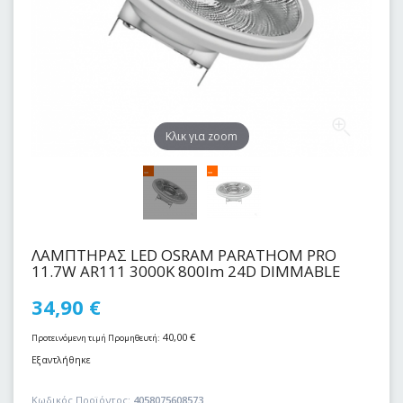
Kλικ για zoom
ΛΑΜΠΤΗΡΑΣ LED OSRAM PARATHOM PRO
11.7W AR111 3000Κ 800lm 24D DIMMABLE
34,90
€
40,00
€
Προτεινόμενη τιμή Προμηθευτή:
Εξαντλήθηκε
Κωδικός Προϊόντος:
4058075608573