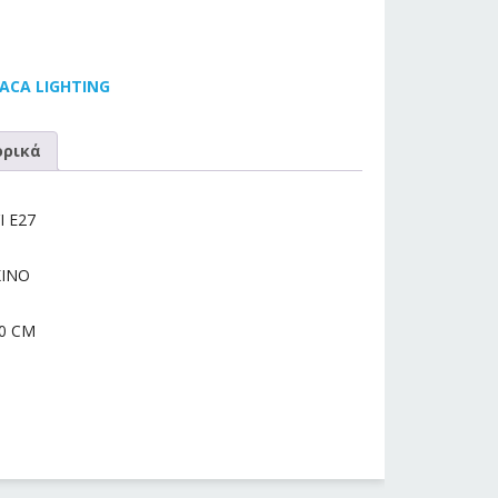
 ACA LIGHTING
ρικά
 Ε27
ΚΙΝΟ
60 CM