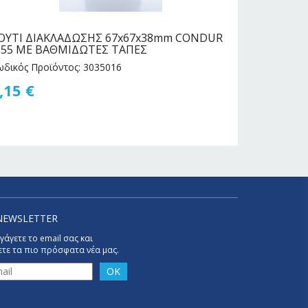
ΟΥΤΙ ΔΙΑΚΛΑΔΩΣΗΣ 67x67x38mm CONDUR
ΣΠΥΡΑΛ Φ
P55 ΜΕ ΒΑΘΜΙΔΩΤΕΣ ΤΑΠΕΣ
ΜΠΛΕ (αν
ωδικός Προϊόντος: 3035016
Κωδικός Πρ
,15
€
0,37
€
NEWSLETTER
γάγετε το email σας και
τε τα πιο πρόσφατα νέα μας.