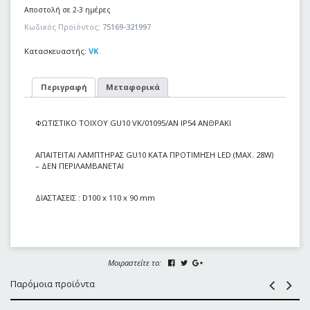
Αποστολή σε 2-3 ημέρες
Κωδικός Προϊόντος:
75169-321997
Κατασκευαστής:
VK
Περιγραφή
Μεταφορικά
ΦΩΤΙΣΤΙΚΟ TOIXOY GU10 VK/01095/AN IP54 ΑΝΘΡΑΚΙ
ΑΠΑΙΤΕΙΤΑΙ ΛΑΜΠΤΗΡΑΣ GU10 ΚΑΤΑ ΠΡΟΤΙΜΗΣΗ LED (ΜΑΧ. 28W)
– ΔΕΝ ΠΕΡΙΛΑΜΒΑΝΕΤΑΙ
ΔΙΑΣΤΑΣΕΙΣ : D100 x 110 x 90 mm
Μοιραστείτε το:
Παρόμοια προϊόντα