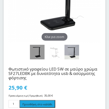
Kλικ για zoom
Φωτιστικό γραφείου LED 5W σε μαύρο χρώμα
SF27LEDBK με δυνατότητα usb & ασύρματης
φόρτισης
25,90
€
35,00
€
Προτεινόμενη τιμή Προμηθευτή:
Προσθήκη στο καλάθι