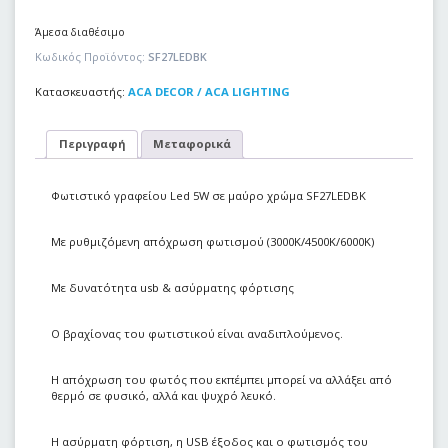
Άμεσα διαθέσιμο
Κωδικός Προϊόντος:
SF27LEDBK
Κατασκευαστής:
ACA DECOR / ACA LIGHTING
Περιγραφή
Μεταφορικά
Φωτιστικό γραφείου Led 5W σε μαύρο χρώμα SF27LEDBK
Με ρυθμιζόμενη απόχρωση φωτισμού (3000Κ/4500Κ/6000Κ)
Με δυνατότητα usb & ασύρματης φόρτισης
Ο βραχίονας του φωτιστικού είναι αναδιπλούμενος.
Η απόχρωση του φωτός που εκπέμπει μπορεί να αλλάξει από
θερμό σε φυσικό, αλλά και ψυχρό λευκό.
Η ασύρματη φόρτιση, η USB έξοδος και ο φωτισμός του