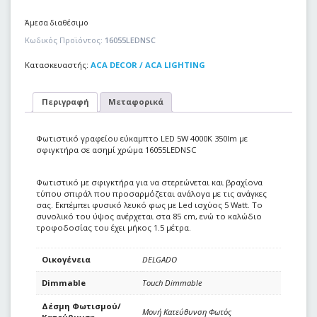
Άμεσα διαθέσιμο
Κωδικός Προϊόντος:
16055LEDNSC
Κατασκευαστής:
ACA DECOR / ACA LIGHTING
Περιγραφή
Μεταφορικά
Φωτιστικό γραφείου εύκαμπτο LED 5W 4000K 350lm με
σφιγκτήρα σε ασημί χρώμα 16055LEDNSC
Φωτιστικό με σφιγκτήρα για να στερεώνεται και βραχίονα
τύπου σπιράλ που προσαρμόζεται ανάλογα με τις ανάγκες
σας. Εκπέμπει φυσικό λευκό φως με Led ισχύος 5 Watt. Το
συνολικό του ύψος ανέρχεται στα 85 cm, ενώ το καλώδιο
τροφοδοσίας του έχει μήκος 1.5 μέτρα.
Οικογένεια
DELGADO
Dimmable
Touch Dimmable
Δέσμη Φωτισμού/
Μονή Κατεύθυνση Φωτός