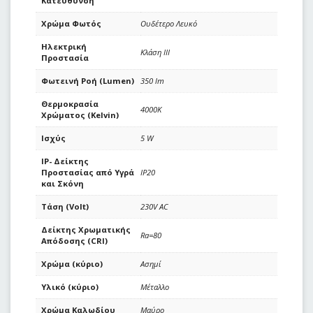
Κατεύθυνση
Χρώμα Φωτός
Ουδέτερο Λευκό
Ηλεκτρική
Κλάση ΙΙΙ
Προστασία
Φωτεινή Ροή (Lumen)
350 lm
Θερμοκρασία
4000K
Χρώματος (Kelvin)
Ισχύς
5 W
IP- Δείκτης
Προστασίας από Υγρά
IP20
και Σκόνη
Τάση (Volt)
230V AC
Δείκτης Χρωματικής
Ra=80
Απόδοσης (CRI)
Χρώμα (κύριο)
Ασημί
Υλικό (κύριο)
Μέταλλο
Χρώμα Καλωδίου
Μαύρο