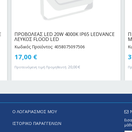
E
ΠΡΟΒΟΛΕΑΣ LED 20W 4000Κ IP65 LEDVANCE
Π
ΛΕΥΚΟΣ FLOOD LED
Μ
Κωδικός Προϊόντος: 4058075097506
Κ
17,00
€
3
20,00
€
Προτεινόμενη τιμή Προμηθευτή:
Πρ
Ο ΛΟΓΑΡΙΑΣΜΟΣ ΜΟΥ
Εισα
ΙΣΤΟΡΙΚΟ ΠΑΡΑΓΓΕΛΙΩΝ
μάθε