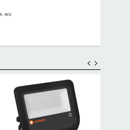
: 4ΚV