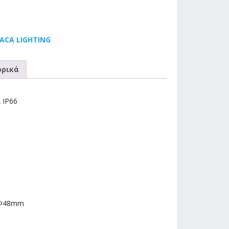
 ACA LIGHTING
ρικά
 IP66
-Φ48mm