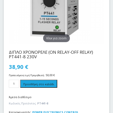
Kλικ για zoom
ΔΙΠΛΟ ΧΡΟΝΟΡΕΛΕ (ON RELAY-OFF RELAY)
PT441-8 230V
38,90
€
50,00
€
Προτεινόμενη τιμή Προμηθευτή:
Προσθήκη στο καλάθι
Άμεσα διαθέσιμο
Κωδικός Προϊόντος:
PT441-8
Κατασκευαστής:
POWER ELECTRONICS CONTROL