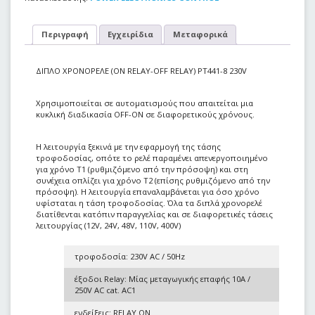
Περιγραφή
Εγχειρίδια
Μεταφορικά
ΔΙΠΛΟ ΧΡΟΝΟΡΕΛΕ (ON RELAY-OFF RELAY) PT441-8 230V
Χρησιμοποιείται σε αυτοματισμούς που απαιτείται μια
κυκλική διαδικασία OFF-ON σε διαφορετικούς χρόνους.
Η λειτουργία ξεκινά με την εφαρμογή της τάσης
τροφοδοσίας, οπότε το ρελέ παραμένει απενεργοποιημένο
για χρόνο Τ1 (ρυθμιζόμενο από την πρόσοψη) και στη
συνέχεια οπλίζει για χρόνο Τ2 (επίσης ρυθμιζόμενο από την
πρόσοψη). Η λειτουργία επαναλαμβάνεται για όσο χρόνο
υφίσταται η τάση τροφοδοσίας. Όλα τα διπλά χρονορελέ
διατίθενται κατόπιν παραγγελίας και σε διαφορετικές τάσεις
λειτουργίας (12V, 24V, 48V, 110V, 400V)
τροφοδοσία: 230V AC / 50Hz
έξοδοι Relay: Μίας µεταγωγικής επαφής 10Α /
250V AC cat. AC1
ενδείξεις: RELAY ON