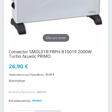
Kλικ για zoom
Convector SMDL01B PRPH-810019 2000W
Turbo Λευκός PRIMO
26,90
€
30,00
€
Προτεινόμενη τιμή Προμηθευτή:
Εξαντλήθηκε
Κωδικός Προϊόντος:
800103
Κατασκευαστής:
PRIMO