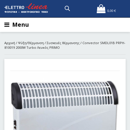
0,00
€
Menu
Αρχική
/
Ψύξη/Θέρμανση
/
Συσκευές θέρμανσης
/ Convector SMDL01B PRPH-
810019 2000W Turbo Λευκός PRIMO