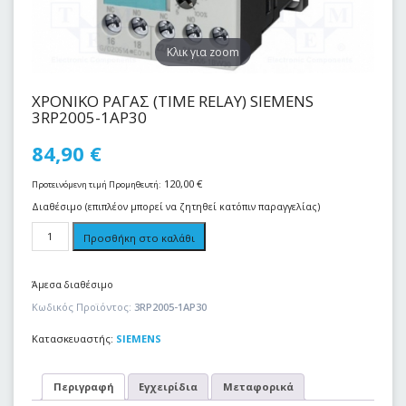
Kλικ για zoom
ΧΡΟΝΙΚΟ ΡΑΓΑΣ (TIME RELAY) SIEMENS
3RP2005-1AP30
84,90
€
120,00
€
Προτεινόμενη τιμή Προμηθευτή:
Διαθέσιμο (επιπλέον μπορεί να ζητηθεί κατόπιν παραγγελίας)
Προσθήκη στο καλάθι
Άμεσα διαθέσιμο
Κωδικός Προϊόντος:
3RP2005-1AP30
Κατασκευαστής:
SIEMENS
Περιγραφή
Εγχειρίδια
Μεταφορικά