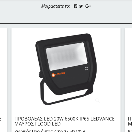
Μοιραστείτε το:
E
ΠΡΟΒΟΛΕΑΣ LED 20W 6500Κ IP65 LEDVANCE
Π
ΜΑΥΡΟΣ FLOOD LED
Μ
Κωδικός Προϊόντος: 4058075421059
Κ