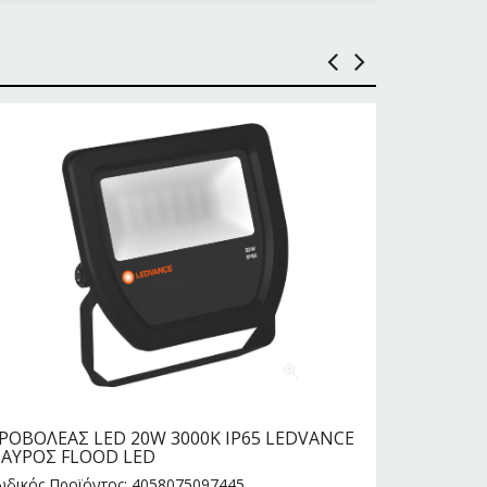
ΡΟΒΟΛΕΑΣ LED 20W 3000Κ IP65 LEDVANCE
ΠΛΑΦΟΝΙΕ
ΑΥΡΟΣ FLOOD LED
IP65 LED
ωδικός Προϊόντος: 4058075097445
Κωδικός Πρ