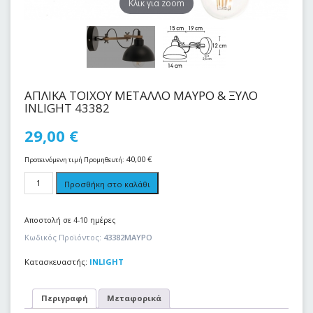
Kλικ για zoom
ΑΠΛΙΚΑ ΤΟΙΧΟΥ ΜΕΤΑΛΛΟ MAΥΡΟ & ΞΥΛΟ
INLIGHT 43382
29,00
€
40,00
€
Προτεινόμενη τιμή Προμηθευτή:
Προσθήκη στο καλάθι
Αποστολή σε 4-10 ημέρες
Κωδικός Προϊόντος:
43382ΜΑΥΡΟ
Κατασκευαστής:
INLIGHT
Περιγραφή
Μεταφορικά