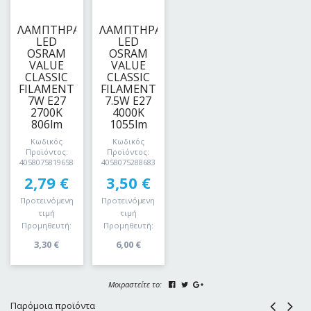
ΛΑΜΠΤΗΡΑΣ
ΛΑΜΠΤΗΡΑΣ
LED
LED
OSRAM
OSRAM
VALUE
VALUE
CLASSIC
CLASSIC
FILAMENT
FILAMENT
7W E27
7.5W E27
2700Κ
4000Κ
806lm
1055lm
Κωδικός
Κωδικός
Προϊόντος:
Προϊόντος:
4058075819658
4058075288683
2,79
€
3,50
€
Προτεινόμενη
Προτεινόμενη
τιμή
τιμή
Προμηθευτή:
Προμηθευτή:
3,30
€
6,00
€
Μοιραστείτε το:
Παρόμοια προϊόντα