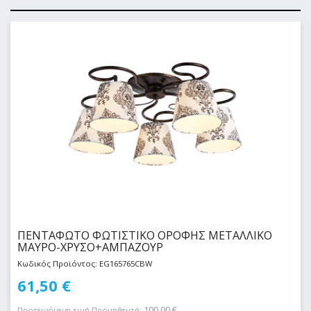
ΠΕΝΤΑΦΩΤΟ ΦΩΤΙΣΤΙΚΟ ΟΡΟΦΗΣ ΜΕΤΑΛΛΙΚΟ
ΜΑΥΡΟ-ΧΡΥΣΟ+ΑΜΠΑΖΟΥΡ
Κωδικός Προϊόντος: EG165765CBW
61,50
€
100,00
€
Προτεινόμενη τιμή Προμηθευτή: